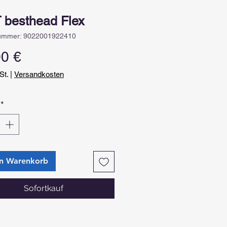
besthead Flex
nummer: 9022001922410
Preis
00 €
St.
|
Versandkosten
*
en Warenkorb
Sofortkauf