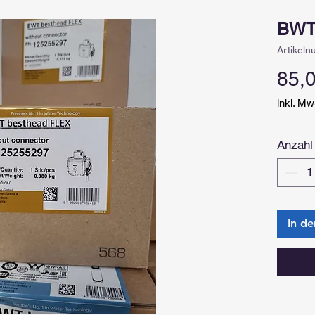
BWT 
Artikel
85,
inkl. Mw
Anzahl
In d