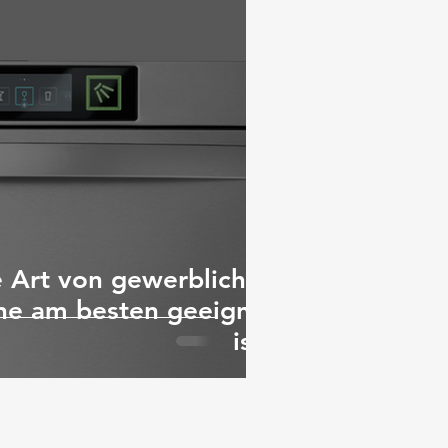
 Art von gewerblichen
ne am besten geeignet
ist?